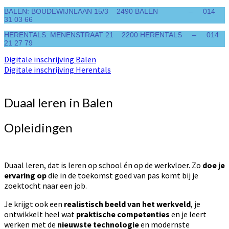
BALEN: BOUDEWIJNLAAN 15/3 2490 BALEN – 014
31 03 66
HERENTALS: MENENSTRAAT 21 2200 HERENTALS – 014
21 27 79
Digitale inschrijving Balen
Digitale inschrijving Herentals
Duaal leren in Balen
Opleidingen
Duaal leren, dat is leren op school én op de werkvloer. Zo
doe je
ervaring op
die in de toekomst goed van pas komt bij je
zoektocht naar een job.
Je krijgt ook een
realistisch beeld van het werkveld
, je
ontwikkelt heel wat
praktische competenties
en je leert
werken met de
nieuwste technologie
en modernste