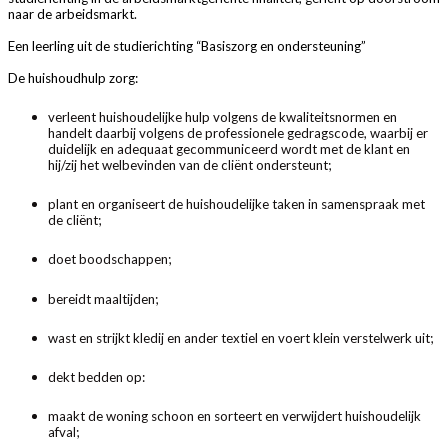
naar de arbeidsmarkt.
Een leerling uit de studierichting “Basiszorg en ondersteuning”
De huishoudhulp zorg:
verleent huishoudelijke hulp volgens de kwaliteitsnormen en
handelt daarbij volgens de professionele gedragscode, waarbij er
duidelijk en adequaat gecommuniceerd wordt met de klant en
hij/zij het welbevinden van de cliënt ondersteunt;
plant en organiseert de huishoudelijke taken in samenspraak met
de cliënt;
doet boodschappen;
bereidt maaltijden;
wast en strijkt kledij en ander textiel en voert klein verstelwerk uit;
dekt bedden op:
maakt de woning schoon en sorteert en verwijdert huishoudelijk
afval;