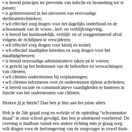
• is bereid principes ter preventie van infectie en besmetting toe te
passen;
• is geïnteresseerd in het uitvoeren van eenvoudige
sterilisatietechnieken;
• wil effectief zorg dragen voor het dagelijks onderhoud en de
schoonmaak van de woon-, leef- en verblijfomgeving,
• is bereid het huishoudelijk, verblijf- en of zorggerelateerd afval
volgens de richtlijnen te verwijderen;
• wil effectief zorg dragen voor kledij en textiel;
• wil effectief maaltijden bereiden en zorg dragen voor het
maaltijdgebeuren;
• is bereid eenvoudige administratieve taken uit te voeren;
• is gericht op het herkennen van de behoeften en verwachtingen
van cliënten;
• wil cliënten ondersteunen bij verplaatsingen;
• wil cliënten informeren over en ondersteunen tijdens activiteiten;
• is bereid sociale en communicatieve vaardigheden te hanteren in
functie van het ondersteunen van cliënten.
Herken jij je hierin? Dan ben je hier aan het juiste adres.
Heb je de 2de graad zorg en welzijn of de opleiding “schoonmaker
duaal” in onze school gevolgd, dan ben je uitstekend voorbereid. De
overstap is haalbaar vanuit een andere richting mits je graag zorg
wilt dragen voor de leefomgeving van de zorgvrager in zowel thuis-