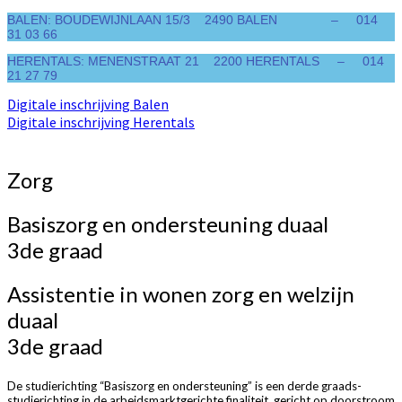
BALEN: BOUDEWIJNLAAN 15/3 2490 BALEN – 014
31 03 66
HERENTALS: MENENSTRAAT 21 2200 HERENTALS – 014
21 27 79
Digitale inschrijving Balen
Digitale inschrijving Herentals
Zorg
Basiszorg en ondersteuning duaal
3de graad
Assistentie in wonen zorg en welzijn
duaal
3de graad
De studierichting “Basiszorg en ondersteuning” is een derde graads-
studierichting in de arbeidsmarktgerichte finaliteit, gericht op doorstroom